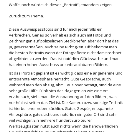
Waffe, noch würde ich dieses „Portrait“ jemandem zeigen.
Zurück zum Thema.
Diese Ausweispassfotos sind für mich jedenfalls ein
Verbrechen. Genau so verhält es sich auch mit Fotos und
Zeichnungen auf polizeilichen Steckbriefen aber dort hat das
ja, gewissermaßen, auch seine Richtigkeit. Oft bekommt man
die besten Portraits wenn der Fotografierte nicht damit rechnet
abgelichtet zu werden. Das ist natürlich Glückssache und man
hat einen hohen Ausschuss an unbrauchbaren Bildern.
Ist das Portrait geplant ist es wichtig, dass eine angenehme und
entspannte Atmosphäre herrscht. Gute Gespräche, auch
während man den Abzug, ähm…Auslöser betätigt, sind da eine
sehr große Hilfe. Fühlt sich das dagegen an wie eine Art
Arztbesuch, sieht man die Anspannung auf den Bildern, was
nur höchst selten das Ziel ist. Die Kamera bzw. sonstige Technik
ist hierbei eher nebensächlich. Gutes Gespür, entspannte
Atmosphäre, gutes Licht und natürlich ein guter Ort sind sehr
viel wichtiger. Ein mehrere hundert Euro teurer
Werkzeugkasten nutzt auch nichts wenn die handwerklichen
Grundlagen fehlen. Im Umkehrschluss kann ein guter