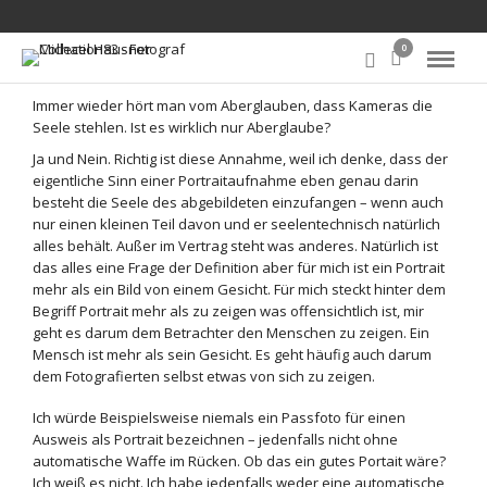
0
Immer wieder hört man vom Aberglauben, dass Kameras die
Seele stehlen. Ist es wirklich nur Aberglaube?
Ja und Nein. Richtig ist diese Annahme, weil ich denke, dass der
eigentliche Sinn einer Portraitaufnahme eben genau darin
besteht die Seele des abgebildeten einzufangen – wenn auch
nur einen kleinen Teil davon und er seelentechnisch natürlich
alles behält. Außer im Vertrag steht was anderes. Natürlich ist
das alles eine Frage der Definition aber für mich ist ein Portrait
mehr als ein Bild von einem Gesicht. Für mich steckt hinter dem
Begriff Portrait mehr als zu zeigen was offensichtlich ist, mir
geht es darum dem Betrachter den Menschen zu zeigen. Ein
Mensch ist mehr als sein Gesicht. Es geht häufig auch darum
dem Fotografierten selbst etwas von sich zu zeigen.
Ich würde Beispielsweise niemals ein Passfoto für einen
Ausweis als Portrait bezeichnen – jedenfalls nicht ohne
automatische Waffe im Rücken. Ob das ein gutes Portait wäre?
Ich weiß es nicht. Ich habe jedenfalls weder eine automatische