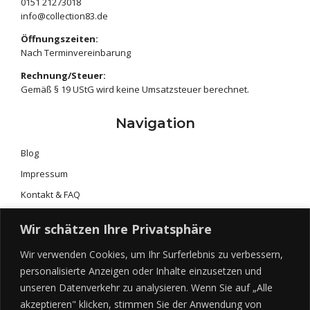
‭0151 21273018‬
info@collection83.de
Öffnungszeiten:
Nach Terminvereinbarung
Rechnung/Steuer:
Gemäß § 19 UStG wird keine Umsatzsteuer berechnet.
Navigation
Blog
Impressum
Kontakt & FAQ
Portfolio & Galerie
Wir schätzen Ihre Privatsphäre
Preise & Leistungen
Wir verwenden Cookies, um Ihr Surferlebnis zu verbessern,
Shop
personalisierte Anzeigen oder Inhalte einzusetzen und
Über mich
unseren Datenverkehr zu analysieren. Wenn Sie auf „Alle
Willkommen 2017
akzeptieren" klicken, stimmen Sie der Anwendung von