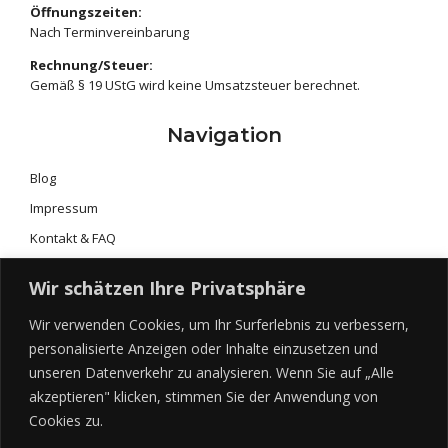
Öffnungszeiten:
Nach Terminvereinbarung
Rechnung/Steuer:
Gemäß § 19 UStG wird keine Umsatzsteuer berechnet.
Navigation
Blog
Impressum
Kontakt & FAQ
Portfolio & Galerie
Wir schätzen Ihre Privatsphäre
Preise & Leistungen
Wir verwenden Cookies, um Ihr Surferlebnis zu verbessern,
Shop
personalisierte Anzeigen oder Inhalte einzusetzen und
Über mich
unseren Datenverkehr zu analysieren. Wenn Sie auf „Alle
Willkommen 2017
akzeptieren" klicken, stimmen Sie der Anwendung von
Cookies zu.