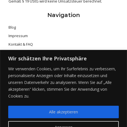
Gemäß § 19 UStG wird keine Umsatzsteuer berechnet.
Navigation
Blog
Impressum
Kontakt & FAQ
Portfolio & Galerie
Wir schätzen Ihre Privatsphäre
Preise & Leistungen
Wir verwenden Cookies, um Ihr Surferlebnis zu verbessern,
Shop
personalisierte Anzeigen oder Inhalte einzusetzen und
Über mich
unseren Datenverkehr zu analysieren. Wenn Sie auf „Alle
Willkommen 2017
akzeptieren" klicken, stimmen Sie der Anwendung von
Cookies zu.
Alle akzeptieren