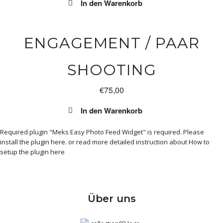
In den Warenkorb
ENGAGEMENT / PAAR
SHOOTING
€
75,00
In den Warenkorb
Required plugin "Meks Easy Photo Feed Widget" is required.
Please
install the plugin here
. or read more detailed instruction about
How to
setup the plugin here
Über uns